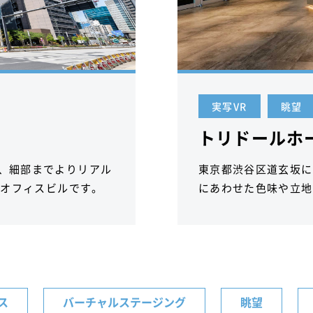
実写VR
眺望
トリドールホ
作、細部までよりリアル
東京都渋谷区道玄坂に
のオフィスビルです。
にあわせた色味や立地
ース
バーチャルステージング
眺望