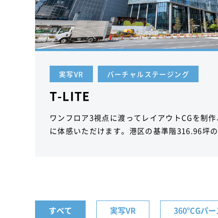
実写VR
バーチャルステージング
T-LITE
ワンフロア3視点に渡ってレイアウトCGを制
に体感いただけます。港区の基準階316.96坪
すべて
実写VR
360°CGパ