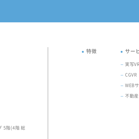
特徴
サー
実写V
CGVR
WEB
不動産
5階(4階 総