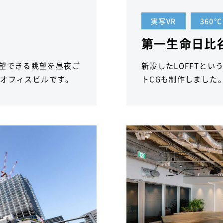
実写VR
360°
第一生命日比
望できる眺望を昼夜ご
新設したLOFFTと
のオフィスビルです。
トCGも制作しました