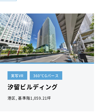
実写VR
360°CGパース
汐留ビルディング
港区, 基準階1,059.21坪