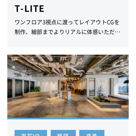
T-LITE
ワンフロア3視点に渡ってレイアウトCGを
制作、細部までよりリアルに体感いただけ
ます。港区の基準階316.96坪のオフィスビ
ルです。
実写VR
眺望
夜景