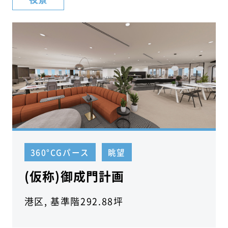
360°CGパース
眺望
(仮称)御成門計画
港区, 基準階292.88坪