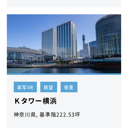
実写VR
眺望
夜景
Ｋタワー横浜
神奈川県, 基準階222.53坪