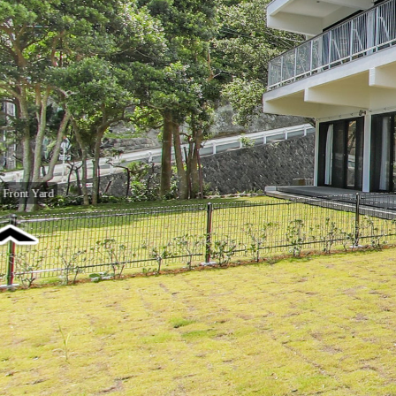
ront Yard
■外観：Exterior